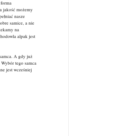
 forma 
ra jakość możemy 
pełniać nasze 
obre samice, a nie 
czekamy na 
hodowla alpak jest 
samca. A gdy już 
. Wybór tego samca 
e jest wcześniej 