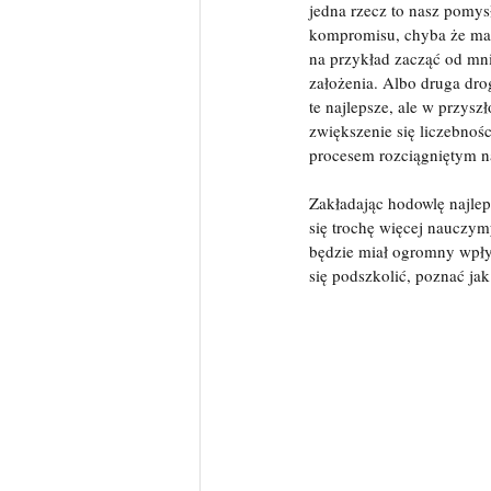
jedna rzecz to nasz pomysł
kompromisu, chyba że mamy
na przykład zacząć od mnie
założenia. Albo druga dro
te najlepsze, ale w przys
zwiększenie się liczebnośc
procesem rozciągniętym na 
Zakładając hodowlę najle
się trochę więcej nauczy
będzie miał ogromny wpływ
się podszkolić, poznać jak