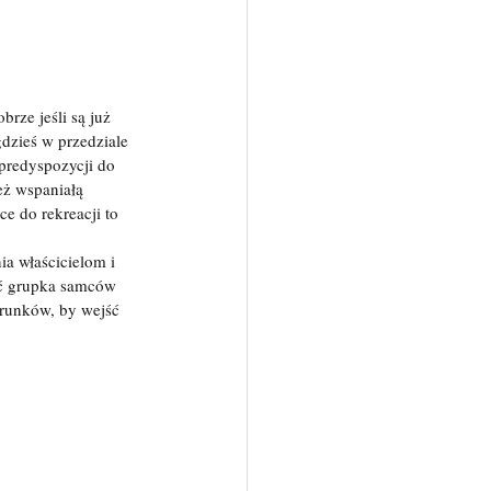
rze jeśli są już 
dzieś w przedziale 
 predyspozycji do 
eż wspaniałą 
e do rekreacji to 
ia właścicielom i 
yć grupka samców 
arunków, by wejść 