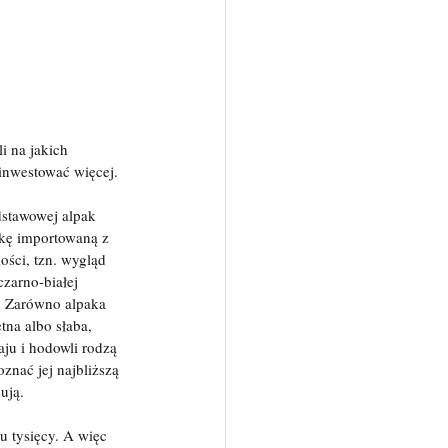
i na jakich 
inwestować więcej.
dstawowej alpak 
kę importowaną z 
ości, tzn. wygląd 
czarno-białej 
i. Zarówno alpaka 
tna albo słaba, 
ju i hodowli rodzą 
znać jej najbliższą 
ują.
u tysięcy. A więc 