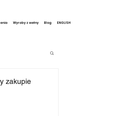
lenia
Wyroby z wełny
Blog
ENGLISH
zy zakupie