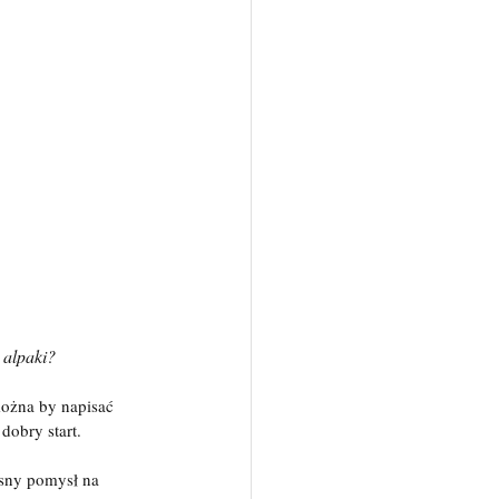
 alpaki?
ożna by napisać 
dobry start.
sny pomysł na 