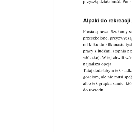
przyszłą działalność. Pod
Alpaki do rekreacji /
Prosta sprawa. Szukamy sa
przeszkolone, przyzwyczaj
od kilku do kilkunastu tys
pracy z ludźmi, stopnia p
włóczkę). W tej chwili wśr
najtańsza opcja. 
Tutaj dodałabym też stadk
gościom, ale nie musi sp
albo też grupka samic, któ
do rozrodu.