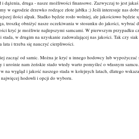
 i dążenia, druga - nasze możliwości finansowe. Zazwyczaj to jest jakaś
 w ogrodzie drzewko rodzące złote jabłka ;) Jeśli interesuje nas dob
jszej ilości alpak. Stadko będzie rosło wolniej, ale jakościowo będzie s
ga, troszkę obniżyć nasze oczekiwania w stosunku do jakości, wybrać d
złości kryć je możliwie najlepszymi samcami. W pierwszym przypadku 
i stada, w drugim na uzyskanie zadowalającej nas jakości. Tak czy siak 
lata i trzeba się nauczyć cierpliwości.
piej zacząć od samic. Można je kryć u innego hodowcy lub wypożyczać 
my i urośnie nam żeńskie stado wtedy warto pomyśleć o własnym samcu
 na wygląd i jakość naszego stada w kolejnych latach, dlatego wskazan
 najwięcej hodowli i opcji do wyboru.