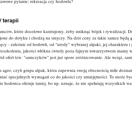
stawowe pytanie: rekreacja czy hodowla?
 terapii
mców, które docelowo kastrujemy, żeby uniknąć bójek i rywalizacji. Dob
one do dotyku i chodzą na smyczy. Na dziś ceny za takie samce będą g
ięcy - zależnie od hodowli, od "urody" wybranej alpaki, jej charakteru i
rzeszkolenia, jakości włókna (wtedy poza fajnym towarzystwem mamy t
ód ofert tzw. "samczyków" jest już spore zróżnicowanie. Ale wciąż, samc
a agro, czyli grupa alpak, która zapewnia swoją obecnością miłe doznan
ełniać specjalnych wymagań co do jakości czy umiejętności. To może b
re hodowca oferuje taniej, bo np. uznaje, że nie spełniają wszystkich w