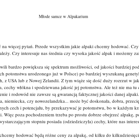
Młode samce w Alpakarium
 na więcej pytań. Przede wszystkim jakie alpaki chcemy hodować. Czyl
leży. Czy interesuje nas średnia czy wysoka jakość alpak i możemy za
wili bardzo powiększa się spektrum możliwości, od jakości bardziej po
 ich potomstwa urodzonego już w Polsce) po bardziej wyszukaną genety
h, z USA lub z Nowej Zelandii. Z tym wiąże się dość duży rozrzut w jak
ja, cechy włókna i spodziewana jakość jej potomstwa. Ale też nie ma tu 
enie i rodowód nie zawsze są gwarancją faktycznej jakości danej alpak
ka, niemiecka, czy nowozelandzka... może być doskonała, dobra, przecię
lnych cech i potencjału, by przekazywać je potomstwu, bo w każdym kra
ki. Więc poza pochodzeniem trzeba po prostu dobrze obejrzeć alpakę, po
ystarczającym stopniu posiada (odziedziczyła) cechy, które nas interes
ą chcemy hodować będą różne ceny za alpakę, od kilku do kilkudziesięci