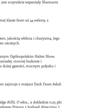
 jest oczywiście wspaniały Shamarra
j klasie fawn aż 44 welony, z
em, jakością włókna i charyzmą. Jego
en ościstych.
cznym Ogólnopolskim Halter Show.
paniałej, mocnej budowie i
 dużej gęstości, mocnym połysku i
em zajmuje 2 miejsce Dark Fawn Adult
ge AUS). O włos... a dokładnie 0,25 pkt
dszego Priama z hodowli Alpaczino :)