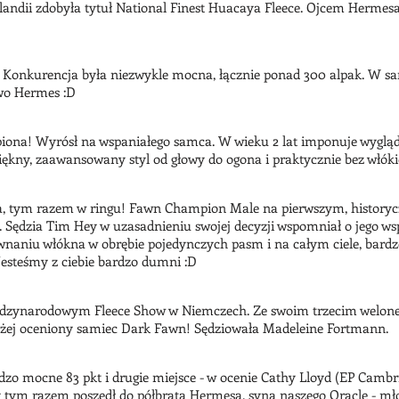
andii zdobyła tytuł National Finest Huacaya Fleece. Ojcem Hermesa
Konkurencja była niezwykle mocna, łącznie ponad 300 alpak. W same
awo Hermes :D
iona! Wyrósł na wspaniałego samca. W wieku 2 lat imponuje wygląd
ękny, zaawansowany styl od głowy do ogona i praktycznie bez włóki
a, tym razem w ringu! Fawn Champion Male na pierwszym, history
. Sędzia Tim Hey w uzasadnieniu swojej decyzji wspomniał o jego ws
niu włókna w obrębie pojedynczych pasm i na całym ciele, bardzo
Jesteśmy z ciebie bardzo dumni :D
iędzynarodowym Fleece Show w Niemczech. Ze swoim trzecim welon
yżej oceniony samiec Dark Fawn! Sędziowała Madeleine Fortmann.
o mocne 83 pkt i drugie miejsce - w ocenie Cathy Lloyd (EP Cambrid
tym razem poszedł do półbrata Hermesa, syna naszego Oracle - mło