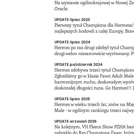
Na wystawie ogólnokrajowej w Nowej Zel
Oracle.
UPDATE lipiec 2023
Pierwszy tytuł Championa dla Hermesa! 
najlepszych hodowli z całej Europy. Br
UPDATE lipiec 2024
Hermes po raz drugi zdobył tytuł Champ
drugi welon niesamowicie wyrównany. Pi
UPDATE październik 2024
Hermes zdobywa trzeci tytuł Champion
Zgłosiliśmy go w klasie Fawn Adult Male
harmonijnym ruchu, doskonałym wyrówna
doskonałej długości runa. Go Hermes!!! 
UPDATE lipiec 2025
Hermes w wieku trzech lat, znów na M
Male - w ogólnym rankingu trzeci najw
UPDATE wrzesień 2025
Na kolejnym, VII Fleece Show PZHA bardz
zabrakło do Res Championa Fawn, który 