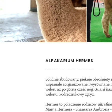
ALPAKARIUM HERMES
Solidnie zbudowany, pięknie obrośnięty 
wspaniale zorganizowane i wyrównane na 
welon, aż po górną część nóg. G
uard hai
welonu. Podręcznikowy zgryz.
Hermes to połączenie rodziców
ultrafin
Mama Hermesa - Shamarra Ambrosia - ma c