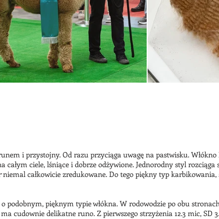
runem i przystojny. Od razu przyciąga uwagę na pastwisku. Włókno H
całym ciele, lśniące i dobrze odżywione. Jednorodny styl rozciąga si
r
niemal całkowicie zredukowane. Do tego piękny typ karbikowania, 
e
o podobnym, pięknym typie włókna. W rodowodzie po obu stronach g
udownie delikatne runo. Z pierwszego strzyżenia 12.3 mic, SD 3.0. 