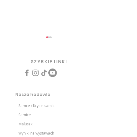
SZYBKIE LINKI
Nasze alpaki na wystawie
Sukces na pier
międzynarodowej w
polskim Halter 
Nasza hodowla
Niemczech, kolejne tytuły
Championa!
Samce / Krycie samic
Samice
Maluszki
Wyniki na wystawach