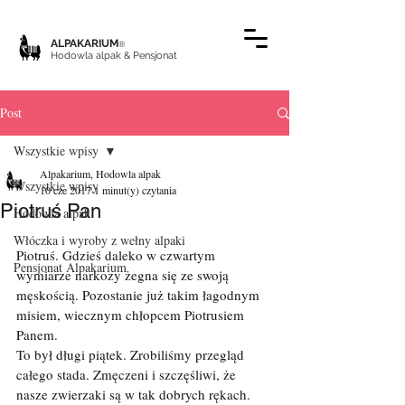
ALPAKARIUM
®
Hodowla alpak & Pensjonat
Post
Wszystkie wpisy
Alpakarium, Hodowla alpak
Wszystkie wpisy
10 cze 2017
1 minut(y) czytania
Piotruś Pan
Hodowla alpak
Włóczka i wyroby z wełny alpaki
Piotruś. Gdzieś daleko w czwartym 
Pensjonat Alpakarium
wymiarze narkozy żegna się ze swoją 
męskością. Pozostanie już takim łagodnym 
misiem, wiecznym chłopcem Piotrusiem 
Panem.
To był długi piątek. Zrobiliśmy przegląd 
całego stada. Zmęczeni i szczęśliwi, że 
nasze zwierzaki są w tak dobrych rękach. 